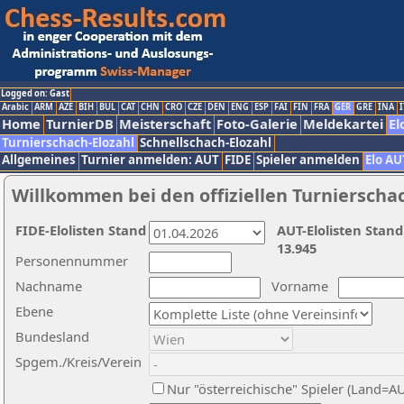
Logged on: Gast
Arabic
ARM
AZE
BIH
BUL
CAT
CHN
CRO
CZE
DEN
ENG
ESP
FAI
FIN
FRA
GER
GRE
INA
I
Home
TurnierDB
Meisterschaft
Foto-Galerie
Meldekartei
El
Turnierschach-Elozahl
Schnellschach-Elozahl
Allgemeines
Turnier anmelden: AUT
FIDE
Spieler anmelden
Elo AU
Willkommen bei den offiziellen Turnierscha
FIDE-Elolisten Stand
AUT-Elolisten Stand
13.945
Personennummer
Nachname
Vorname
Ebene
Bundesland
Spgem./Kreis/Verein
Nur "österreichische" Spieler (Land=A