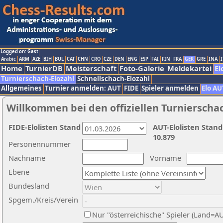
Logged on: Gast
Arabic
ARM
AZE
BIH
BUL
CAT
CHN
CRO
CZE
DEN
ENG
ESP
FAI
FIN
FRA
GER
GRE
INA
I
Home
TurnierDB
Meisterschaft
Foto-Galerie
Meldekartei
El
Turnierschach-Elozahl
Schnellschach-Elozahl
Allgemeines
Turnier anmelden: AUT
FIDE
Spieler anmelden
Elo AU
Willkommen bei den offiziellen Turnierscha
FIDE-Elolisten Stand
AUT-Elolisten Stand
10.879
Personennummer
Nachname
Vorname
Ebene
Bundesland
Spgem./Kreis/Verein
Nur "österreichische" Spieler (Land=A