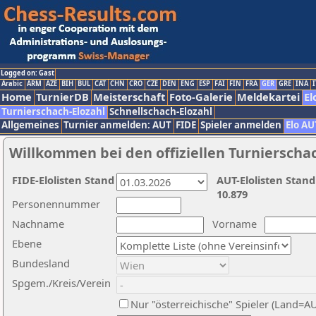
Logged on: Gast
Arabic
ARM
AZE
BIH
BUL
CAT
CHN
CRO
CZE
DEN
ENG
ESP
FAI
FIN
FRA
GER
GRE
INA
I
Home
TurnierDB
Meisterschaft
Foto-Galerie
Meldekartei
El
Turnierschach-Elozahl
Schnellschach-Elozahl
Allgemeines
Turnier anmelden: AUT
FIDE
Spieler anmelden
Elo AU
Willkommen bei den offiziellen Turnierscha
FIDE-Elolisten Stand
AUT-Elolisten Stand
10.879
Personennummer
Nachname
Vorname
Ebene
Bundesland
Spgem./Kreis/Verein
Nur "österreichische" Spieler (Land=A