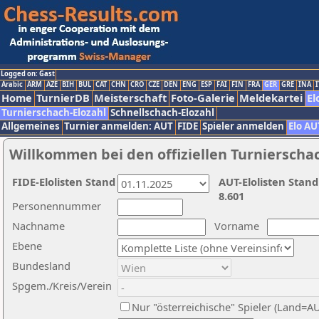
Logged on: Gast
Arabic
ARM
AZE
BIH
BUL
CAT
CHN
CRO
CZE
DEN
ENG
ESP
FAI
FIN
FRA
GER
GRE
INA
I
Home
TurnierDB
Meisterschaft
Foto-Galerie
Meldekartei
El
Turnierschach-Elozahl
Schnellschach-Elozahl
Allgemeines
Turnier anmelden: AUT
FIDE
Spieler anmelden
Elo AU
Willkommen bei den offiziellen Turnierscha
FIDE-Elolisten Stand
AUT-Elolisten Stand
8.601
Personennummer
Nachname
Vorname
Ebene
Bundesland
Spgem./Kreis/Verein
Nur "österreichische" Spieler (Land=A