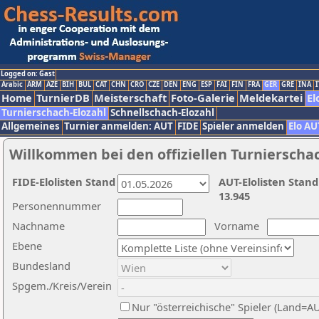
Logged on: Gast
Arabic
ARM
AZE
BIH
BUL
CAT
CHN
CRO
CZE
DEN
ENG
ESP
FAI
FIN
FRA
GER
GRE
INA
I
Home
TurnierDB
Meisterschaft
Foto-Galerie
Meldekartei
El
Turnierschach-Elozahl
Schnellschach-Elozahl
Allgemeines
Turnier anmelden: AUT
FIDE
Spieler anmelden
Elo AU
Willkommen bei den offiziellen Turnierscha
FIDE-Elolisten Stand
AUT-Elolisten Stand
13.945
Personennummer
Nachname
Vorname
Ebene
Bundesland
Spgem./Kreis/Verein
Nur "österreichische" Spieler (Land=A