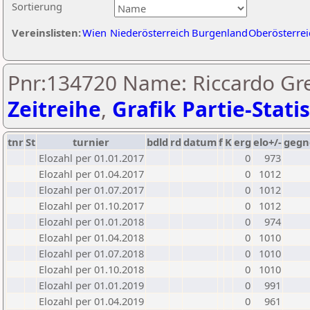
Sortierung
Vereinslisten:
Wien
Niederösterreich
Burgenland
Oberösterrei
Pnr:134720 Name: Riccardo Gre
Zeitreihe
,
Grafik Partie-Statis
tnr
St
turnier
bdld
rd
datum
f
K
erg
elo+/-
gegn
Elozahl per 01.01.2017
0
973
Elozahl per 01.04.2017
0
1012
Elozahl per 01.07.2017
0
1012
Elozahl per 01.10.2017
0
1012
Elozahl per 01.01.2018
0
974
Elozahl per 01.04.2018
0
1010
Elozahl per 01.07.2018
0
1010
Elozahl per 01.10.2018
0
1010
Elozahl per 01.01.2019
0
991
Elozahl per 01.04.2019
0
961