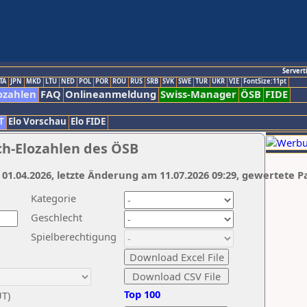
Servert
TA
JPN
MKD
LTU
NED
POL
POR
ROU
RUS
SRB
SVK
SWE
TUR
UKR
VIE
FontSize:11pt
ozahlen
FAQ
Onlineanmeldung
Swiss-Manager
ÖSB
FIDE
T
Elo Vorschau
Elo FIDE
ch-Elozahlen des ÖSB
 01.04.2026, letzte Änderung am 11.07.2026 09:29, gewertete P
Kategorie
Geschlecht
Spielberechtigung
Top 100
UT)