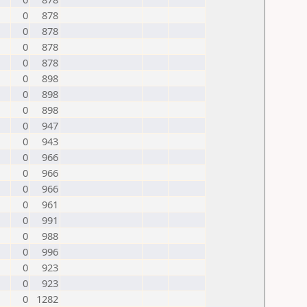
0
878
0
878
0
878
0
878
0
898
0
898
0
898
0
947
0
943
0
966
0
966
0
966
0
961
0
991
0
988
0
996
0
923
0
923
0
1282