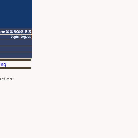
ime 06.08.2026 06:15:27
Login
Logout
artien: