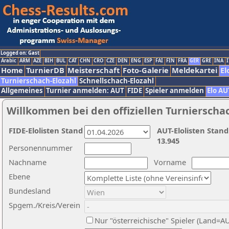
Logged on: Gast
Arabic
ARM
AZE
BIH
BUL
CAT
CHN
CRO
CZE
DEN
ENG
ESP
FAI
FIN
FRA
GER
GRE
INA
I
Home
TurnierDB
Meisterschaft
Foto-Galerie
Meldekartei
El
Turnierschach-Elozahl
Schnellschach-Elozahl
Allgemeines
Turnier anmelden: AUT
FIDE
Spieler anmelden
Elo AU
Willkommen bei den offiziellen Turnierscha
FIDE-Elolisten Stand
AUT-Elolisten Stand
13.945
Personennummer
Nachname
Vorname
Ebene
Bundesland
Spgem./Kreis/Verein
Nur "österreichische" Spieler (Land=A