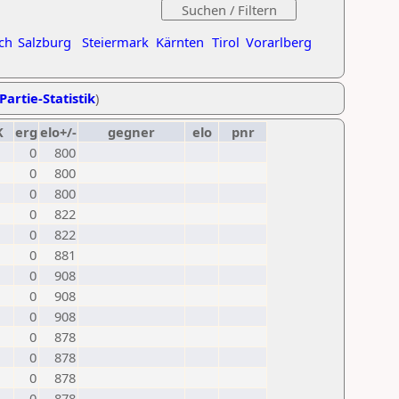
ch
Salzburg
Steiermark
Kärnten
Tirol
Vorarlberg
Partie-Statistik
)
K
erg
elo+/-
gegner
elo
pnr
0
800
0
800
0
800
0
822
0
822
0
881
0
908
0
908
0
908
0
878
0
878
0
878
0
878