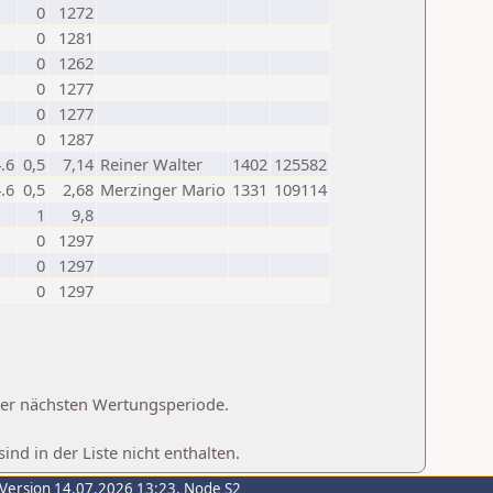
0
1272
0
1281
0
1262
0
1277
0
1277
0
1287
.6
0,5
7,14
Reiner Walter
1402
125582
.6
0,5
2,68
Merzinger Mario
1331
109114
1
9,8
0
1297
0
1297
0
1297
 der nächsten Wertungsperiode.
d in der Liste nicht enthalten.
-Version 14.07.2026 13:23, Node S2