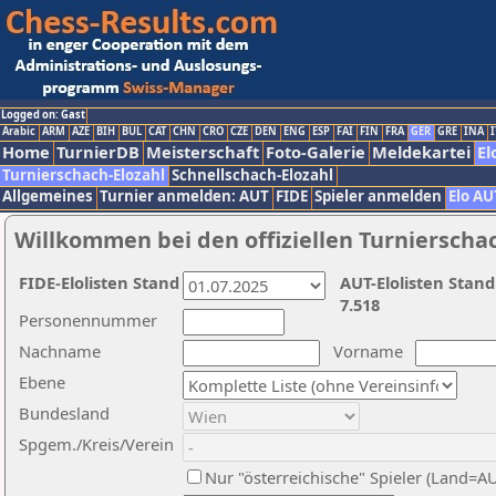
Logged on: Gast
Arabic
ARM
AZE
BIH
BUL
CAT
CHN
CRO
CZE
DEN
ENG
ESP
FAI
FIN
FRA
GER
GRE
INA
I
Home
TurnierDB
Meisterschaft
Foto-Galerie
Meldekartei
El
Turnierschach-Elozahl
Schnellschach-Elozahl
Allgemeines
Turnier anmelden: AUT
FIDE
Spieler anmelden
Elo AU
Willkommen bei den offiziellen Turnierscha
FIDE-Elolisten Stand
AUT-Elolisten Stand
7.518
Personennummer
Nachname
Vorname
Ebene
Bundesland
Spgem./Kreis/Verein
Nur "österreichische" Spieler (Land=A