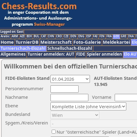
Logged on: Gast
Arabic
ARM
AZE
BIH
BUL
CAT
CHN
CRO
CZE
DEN
ENG
ESP
FAI
FIN
FRA
GER
GRE
INA
I
Home
TurnierDB
Meisterschaft
Foto-Galerie
Meldekartei
El
Turnierschach-Elozahl
Schnellschach-Elozahl
Allgemeines
Turnier anmelden: AUT
FIDE
Spieler anmelden
Elo AU
Willkommen bei den offiziellen Turnierscha
FIDE-Elolisten Stand
AUT-Elolisten Stand
13.945
Personennummer
Nachname
Vorname
Ebene
Bundesland
Spgem./Kreis/Verein
Nur "österreichische" Spieler (Land=A