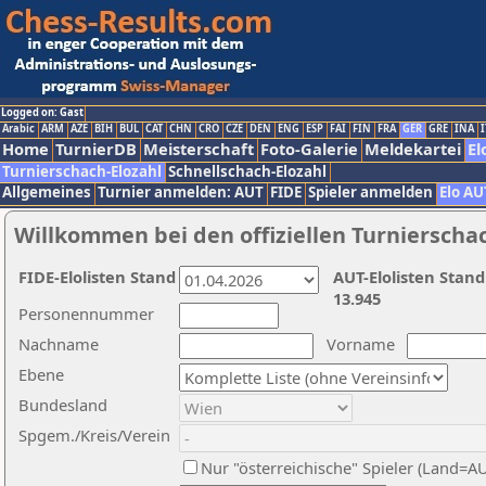
Logged on: Gast
Arabic
ARM
AZE
BIH
BUL
CAT
CHN
CRO
CZE
DEN
ENG
ESP
FAI
FIN
FRA
GER
GRE
INA
I
Home
TurnierDB
Meisterschaft
Foto-Galerie
Meldekartei
El
Turnierschach-Elozahl
Schnellschach-Elozahl
Allgemeines
Turnier anmelden: AUT
FIDE
Spieler anmelden
Elo AU
Willkommen bei den offiziellen Turnierscha
FIDE-Elolisten Stand
AUT-Elolisten Stand
13.945
Personennummer
Nachname
Vorname
Ebene
Bundesland
Spgem./Kreis/Verein
Nur "österreichische" Spieler (Land=A