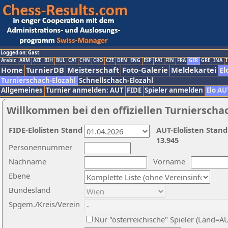
Logged on: Gast
Arabic
ARM
AZE
BIH
BUL
CAT
CHN
CRO
CZE
DEN
ENG
ESP
FAI
FIN
FRA
GER
GRE
INA
I
Home
TurnierDB
Meisterschaft
Foto-Galerie
Meldekartei
El
Turnierschach-Elozahl
Schnellschach-Elozahl
Allgemeines
Turnier anmelden: AUT
FIDE
Spieler anmelden
Elo AU
Willkommen bei den offiziellen Turnierscha
FIDE-Elolisten Stand
AUT-Elolisten Stand
13.945
Personennummer
Nachname
Vorname
Ebene
Bundesland
Spgem./Kreis/Verein
Nur "österreichische" Spieler (Land=A