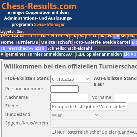
Logged on: Gast
Arabic
ARM
AZE
BIH
BUL
CAT
CHN
CRO
CZE
DEN
ENG
ESP
FAI
FIN
FRA
GER
GRE
INA
I
Home
TurnierDB
Meisterschaft
Foto-Galerie
Meldekartei
El
Turnierschach-Elozahl
Schnellschach-Elozahl
Allgemeines
Turnier anmelden: AUT
FIDE
Spieler anmelden
Elo AU
Willkommen bei den offiziellen Turnierscha
FIDE-Elolisten Stand
AUT-Elolisten Stand
8.601
Personennummer
Nachname
Vorname
Ebene
Bundesland
Spgem./Kreis/Verein
Nur "österreichische" Spieler (Land=A