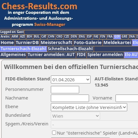
Logged on: Gast
Arabic
ARM
AZE
BIH
BUL
CAT
CHN
CRO
CZE
DEN
ENG
ESP
FAI
FIN
FRA
GER
GRE
INA
I
Home
TurnierDB
Meisterschaft
Foto-Galerie
Meldekartei
El
Turnierschach-Elozahl
Schnellschach-Elozahl
Allgemeines
Turnier anmelden: AUT
FIDE
Spieler anmelden
Elo AU
Willkommen bei den offiziellen Turnierscha
FIDE-Elolisten Stand
AUT-Elolisten Stand
13.945
Personennummer
Nachname
Vorname
Ebene
Bundesland
Spgem./Kreis/Verein
Nur "österreichische" Spieler (Land=A