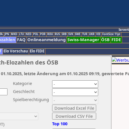
Servert
TA
JPN
MKD
LTU
NED
POL
POR
ROU
RUS
SRB
SVK
SWE
TUR
UKR
VIE
FontSize:11pt
ozahlen
FAQ
Onlineanmeldung
Swiss-Manager
ÖSB
FIDE
T
Elo Vorschau
Elo FIDE
ch-Elozahlen des ÖSB
 01.10.2025, letzte Änderung am 01.10.2025 09:19, gewertete P
Kategorie
Geschlecht
Spielberechtigung
Top 100
UT)