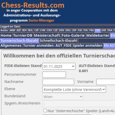
Logged on: Gast
Arabic
ARM
AZE
BIH
BUL
CAT
CHN
CRO
CZE
DEN
ENG
ESP
FAI
FIN
FRA
GER
GRE
INA
I
Home
TurnierDB
Meisterschaft
Foto-Galerie
Meldekartei
El
Turnierschach-Elozahl
Schnellschach-Elozahl
Allgemeines
Turnier anmelden: AUT
FIDE
Spieler anmelden
Elo AU
Willkommen bei den offiziellen Turnierscha
FIDE-Elolisten Stand
AUT-Elolisten Stand
8.601
Personennummer
Nachname
Vorname
Ebene
Bundesland
Spgem./Kreis/Verein
Nur "österreichische" Spieler (Land=A