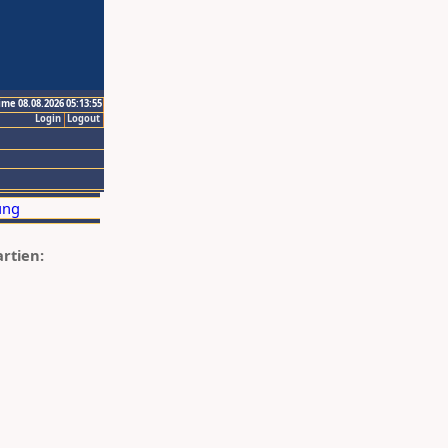
ime 08.08.2026 05:13:55
Login
Logout
artien: