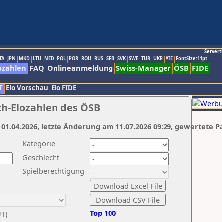
Servert
TA
JPN
MKD
LTU
NED
POL
POR
ROU
RUS
SRB
SVK
SWE
TUR
UKR
VIE
FontSize:11pt
ozahlen
FAQ
Onlineanmeldung
Swiss-Manager
ÖSB
FIDE
T
Elo Vorschau
Elo FIDE
ch-Elozahlen des ÖSB
 01.04.2026, letzte Änderung am 11.07.2026 09:29, gewertete P
Kategorie
Geschlecht
Spielberechtigung
Top 100
UT)