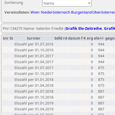
Sortierung
Vereinslisten:
Wien
Niederösterreich
Burgenland
Oberösterrei
Pnr:134275 Name: Valentin Friedle (
Grafik Elo-Zeitreihe
,
Grafik
tnr
St
turnier
bdld
rd
datum
f
K
erg
elo+/-
gegn
Elozahl per 01.07.2016
0
944
Elozahl per 01.10.2016
0
944
Elozahl per 01.01.2017
0
944
Elozahl per 01.04.2017
0
944
Elozahl per 01.07.2017
0
875
Elozahl per 01.10.2017
0
875
Elozahl per 01.01.2018
0
875
Elozahl per 01.04.2018
0
875
Elozahl per 01.07.2018
0
887
Elozahl per 01.10.2018
0
887
Elozahl per 01.01.2019
0
887
Elozahl per 01.04.2019
0
887
Elozahl per 01.07.2019
0
871