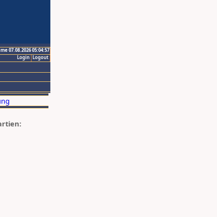
ime 07.08.2026 05:04:57
Login
Logout
artien: