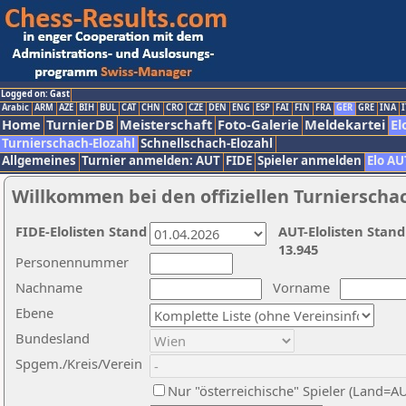
Logged on: Gast
Arabic
ARM
AZE
BIH
BUL
CAT
CHN
CRO
CZE
DEN
ENG
ESP
FAI
FIN
FRA
GER
GRE
INA
I
Home
TurnierDB
Meisterschaft
Foto-Galerie
Meldekartei
El
Turnierschach-Elozahl
Schnellschach-Elozahl
Allgemeines
Turnier anmelden: AUT
FIDE
Spieler anmelden
Elo AU
Willkommen bei den offiziellen Turnierscha
FIDE-Elolisten Stand
AUT-Elolisten Stand
13.945
Personennummer
Nachname
Vorname
Ebene
Bundesland
Spgem./Kreis/Verein
Nur "österreichische" Spieler (Land=A