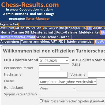
Logged on: Gast
Arabic
ARM
AZE
BIH
BUL
CAT
CHN
CRO
CZE
DEN
ENG
ESP
FAI
FIN
FRA
GER
GRE
INA
I
Home
TurnierDB
Meisterschaft
Foto-Galerie
Meldekartei
El
Turnierschach-Elozahl
Schnellschach-Elozahl
Allgemeines
Turnier anmelden: AUT
FIDE
Spieler anmelden
Elo AU
Willkommen bei den offiziellen Turnierscha
FIDE-Elolisten Stand
AUT-Elolisten Stand
7.518
Personennummer
Nachname
Vorname
Ebene
Bundesland
Spgem./Kreis/Verein
Nur "österreichische" Spieler (Land=A