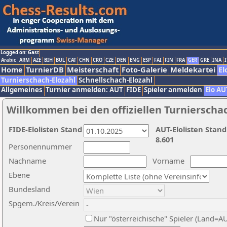
Logged on: Gast
Arabic
ARM
AZE
BIH
BUL
CAT
CHN
CRO
CZE
DEN
ENG
ESP
FAI
FIN
FRA
GER
GRE
INA
I
Home
TurnierDB
Meisterschaft
Foto-Galerie
Meldekartei
El
Turnierschach-Elozahl
Schnellschach-Elozahl
Allgemeines
Turnier anmelden: AUT
FIDE
Spieler anmelden
Elo AU
Willkommen bei den offiziellen Turnierscha
FIDE-Elolisten Stand
AUT-Elolisten Stand
8.601
Personennummer
Nachname
Vorname
Ebene
Bundesland
Spgem./Kreis/Verein
Nur "österreichische" Spieler (Land=A