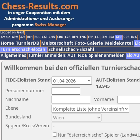
Logged on: Gast
Arabic
ARM
AZE
BIH
BUL
CAT
CHN
CRO
CZE
DEN
ENG
ESP
FAI
FIN
FRA
GER
GRE
INA
I
Home
TurnierDB
Meisterschaft
Foto-Galerie
Meldekartei
El
Turnierschach-Elozahl
Schnellschach-Elozahl
Allgemeines
Turnier anmelden: AUT
FIDE
Spieler anmelden
Elo AU
Willkommen bei den offiziellen Turnierscha
FIDE-Elolisten Stand
AUT-Elolisten Stand
13.945
Personennummer
Nachname
Vorname
Ebene
Bundesland
Spgem./Kreis/Verein
Nur "österreichische" Spieler (Land=A