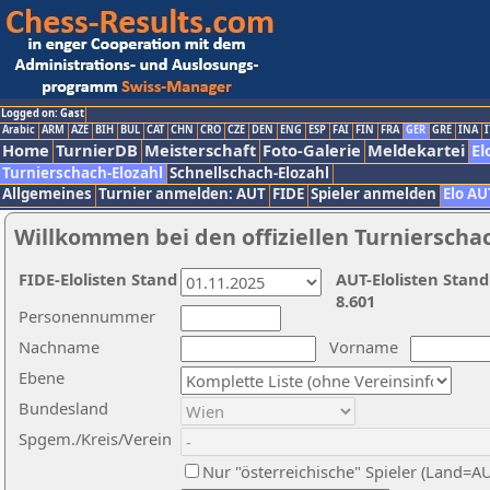
Logged on: Gast
Arabic
ARM
AZE
BIH
BUL
CAT
CHN
CRO
CZE
DEN
ENG
ESP
FAI
FIN
FRA
GER
GRE
INA
I
Home
TurnierDB
Meisterschaft
Foto-Galerie
Meldekartei
El
Turnierschach-Elozahl
Schnellschach-Elozahl
Allgemeines
Turnier anmelden: AUT
FIDE
Spieler anmelden
Elo AU
Willkommen bei den offiziellen Turnierscha
FIDE-Elolisten Stand
AUT-Elolisten Stand
8.601
Personennummer
Nachname
Vorname
Ebene
Bundesland
Spgem./Kreis/Verein
Nur "österreichische" Spieler (Land=A