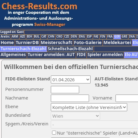
Logged on: Gast
Arabic
ARM
AZE
BIH
BUL
CAT
CHN
CRO
CZE
DEN
ENG
ESP
FAI
FIN
FRA
GER
GRE
INA
I
Home
TurnierDB
Meisterschaft
Foto-Galerie
Meldekartei
El
Turnierschach-Elozahl
Schnellschach-Elozahl
Allgemeines
Turnier anmelden: AUT
FIDE
Spieler anmelden
Elo AU
Willkommen bei den offiziellen Turnierscha
FIDE-Elolisten Stand
AUT-Elolisten Stand
13.945
Personennummer
Nachname
Vorname
Ebene
Bundesland
Spgem./Kreis/Verein
Nur "österreichische" Spieler (Land=A