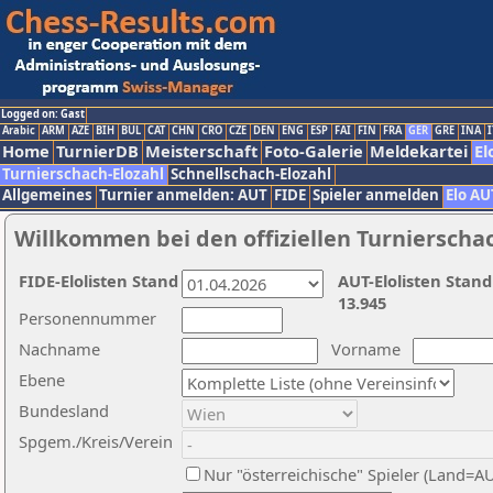
Logged on: Gast
Arabic
ARM
AZE
BIH
BUL
CAT
CHN
CRO
CZE
DEN
ENG
ESP
FAI
FIN
FRA
GER
GRE
INA
I
Home
TurnierDB
Meisterschaft
Foto-Galerie
Meldekartei
El
Turnierschach-Elozahl
Schnellschach-Elozahl
Allgemeines
Turnier anmelden: AUT
FIDE
Spieler anmelden
Elo AU
Willkommen bei den offiziellen Turnierscha
FIDE-Elolisten Stand
AUT-Elolisten Stand
13.945
Personennummer
Nachname
Vorname
Ebene
Bundesland
Spgem./Kreis/Verein
Nur "österreichische" Spieler (Land=A