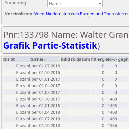
Sortierung
Vereinslisten:
Wien
Niederösterreich
Burgenland
Oberösterrei
Pnr:133798 Name: Walter Grana
Grafik Partie-Statistik
)
tnr
St
turnier
bdld
rd
datum
f
K
erg
elo+/-
gegn
Elozahl per 01.07.2016
0
0
Elozahl per 01.10.2016
0
0
Elozahl per 01.01.2017
0
0
Elozahl per 01.04.2017
0
0
Elozahl per 01.07.2017
0
0
Elozahl per 01.10.2017
0
1408
Elozahl per 01.01.2018
0
1408
Elozahl per 01.04.2018
0
1408
Elozahl per 01.07.2018
0
1408
Elozahl per 01.10.2018
0
1386