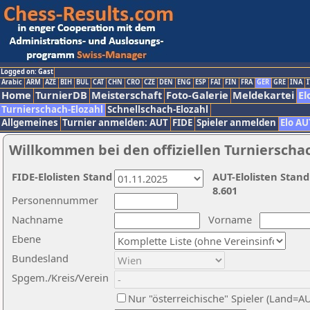
Logged on: Gast
Arabic
ARM
AZE
BIH
BUL
CAT
CHN
CRO
CZE
DEN
ENG
ESP
FAI
FIN
FRA
GER
GRE
INA
I
Home
TurnierDB
Meisterschaft
Foto-Galerie
Meldekartei
El
Turnierschach-Elozahl
Schnellschach-Elozahl
Allgemeines
Turnier anmelden: AUT
FIDE
Spieler anmelden
Elo AU
Willkommen bei den offiziellen Turnierscha
FIDE-Elolisten Stand
AUT-Elolisten Stand
8.601
Personennummer
Nachname
Vorname
Ebene
Bundesland
Spgem./Kreis/Verein
Nur "österreichische" Spieler (Land=A