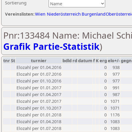
Sortierung
Vereinslisten:
Wien
Niederösterreich
Burgenland
Oberösterrei
Pnr:133484 Name: Michael Schi
Grafik Partie-Statistik
)
tnr
St
turnier
bdld
rd
datum
f
K
erg
elo+/-
gegn
Elozahl per 01.04.2016
0
938
Elozahl per 01.07.2016
0
977
Elozahl per 01.10.2016
0
977
Elozahl per 01.01.2017
0
991
Elozahl per 01.04.2017
0
987
Elozahl per 01.07.2017
0
1071
Elozahl per 01.10.2017
0
1071
Elozahl per 01.01.2018
0
1176
Elozahl per 01.04.2018
0
1083
Elozahl per 01.07.2018
0
1083