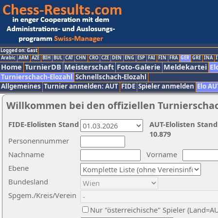
Logged on: Gast
Arabic
ARM
AZE
BIH
BUL
CAT
CHN
CRO
CZE
DEN
ENG
ESP
FAI
FIN
FRA
GER
GRE
INA
I
Home
TurnierDB
Meisterschaft
Foto-Galerie
Meldekartei
El
Turnierschach-Elozahl
Schnellschach-Elozahl
Allgemeines
Turnier anmelden: AUT
FIDE
Spieler anmelden
Elo AU
Willkommen bei den offiziellen Turnierscha
FIDE-Elolisten Stand
AUT-Elolisten Stand
10.879
Personennummer
Nachname
Vorname
Ebene
Bundesland
Spgem./Kreis/Verein
Nur "österreichische" Spieler (Land=A