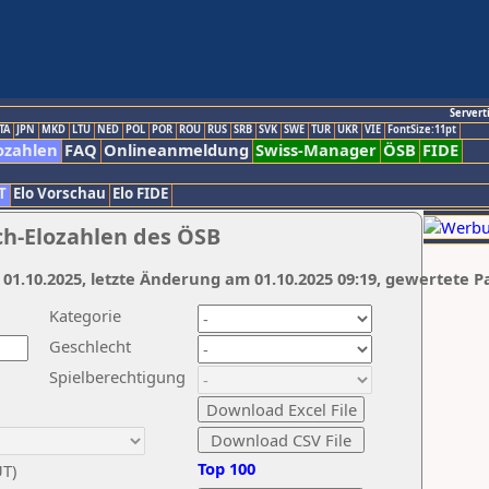
Servert
TA
JPN
MKD
LTU
NED
POL
POR
ROU
RUS
SRB
SVK
SWE
TUR
UKR
VIE
FontSize:11pt
ozahlen
FAQ
Onlineanmeldung
Swiss-Manager
ÖSB
FIDE
T
Elo Vorschau
Elo FIDE
ch-Elozahlen des ÖSB
 01.10.2025, letzte Änderung am 01.10.2025 09:19, gewertete P
Kategorie
Geschlecht
Spielberechtigung
Top 100
UT)