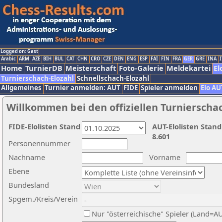
Logged on: Gast
Arabic
ARM
AZE
BIH
BUL
CAT
CHN
CRO
CZE
DEN
ENG
ESP
FAI
FIN
FRA
GER
GRE
INA
I
Home
TurnierDB
Meisterschaft
Foto-Galerie
Meldekartei
El
Turnierschach-Elozahl
Schnellschach-Elozahl
Allgemeines
Turnier anmelden: AUT
FIDE
Spieler anmelden
Elo AU
Willkommen bei den offiziellen Turnierscha
FIDE-Elolisten Stand
AUT-Elolisten Stand
8.601
Personennummer
Nachname
Vorname
Ebene
Bundesland
Spgem./Kreis/Verein
Nur "österreichische" Spieler (Land=A