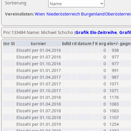
Sortierung
Vereinslisten:
Wien
Niederösterreich
Burgenland
Oberösterrei
Pnr:133484 Name: Michael Schicho (
Grafik Elo-Zeitreihe
,
Grafi
tnr
St
turnier
bdld
rd
datum
f
K
erg
elo+/-
gegn
Elozahl per 01.04.2016
0
938
Elozahl per 01.07.2016
0
977
Elozahl per 01.10.2016
0
977
Elozahl per 01.01.2017
0
991
Elozahl per 01.04.2017
0
987
Elozahl per 01.07.2017
0
1071
Elozahl per 01.10.2017
0
1071
Elozahl per 01.01.2018
0
1176
Elozahl per 01.04.2018
0
1083
Elozahl per 01.07.2018
0
1083
Elozahl per 01.10.2018
0
1107
Elozahl per 01.01.2019
0
1254
Elozahl per 01.04.2019
0
1337