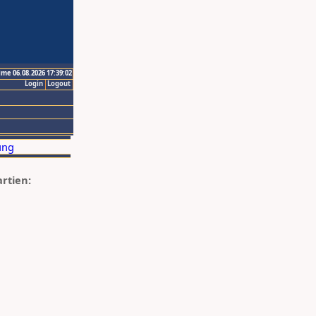
ime 06.08.2026 17:39:02
Login
Logout
artien: