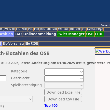
Servert
TA
JPN
MKD
LTU
NED
POL
POR
ROU
RUS
SRB
SVK
SWE
TUR
UKR
VIE
FontSize:11pt
ozahlen
FAQ
Onlineanmeldung
Swiss-Manager
ÖSB
FIDE
T
Elo Vorschau
Elo FIDE
ch-Elozahlen des ÖSB
 01.10.2025, letzte Änderung am 01.10.2025 09:19, gewertete P
Kategorie
Geschlecht
Spielberechtigung
Top 100
UT)