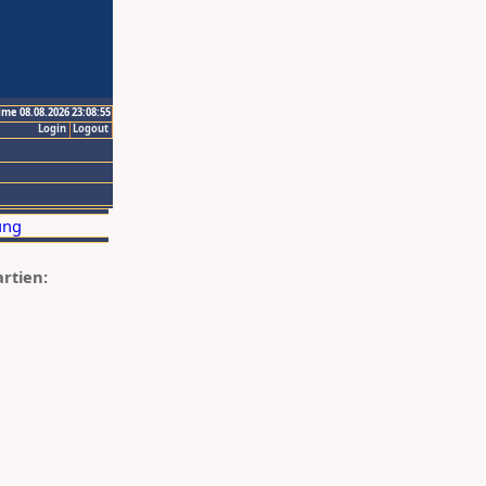
ime 08.08.2026 23:08:55
Login
Logout
artien: