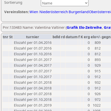
Sortierung
Vereinslisten:
Wien
Niederösterreich
Burgenland
Oberösterrei
Pnr:133483 Name: Valentina Valtiner (
Grafik Elo-Zeitreihe
,
Graf
tnr
St
turnier
bdld
rd
datum
f
K
erg
elo+/-
gegn
Elozahl per 01.04.2016
0
809
Elozahl per 01.07.2016
0
812
Elozahl per 01.10.2016
0
812
Elozahl per 01.01.2017
0
893
Elozahl per 01.04.2017
0
929
Elozahl per 01.07.2017
0
915
Elozahl per 01.10.2017
0
912
Elozahl per 01.01.2018
0
932
Elozahl per 01.04.2018
0
912
Elozahl per 01.07.2018
0
926
Elozahl per 01.10.2018
0
972
Elozahl per 01.01.2019
0
1022
Elozahl per 01.04.2019
0
1005