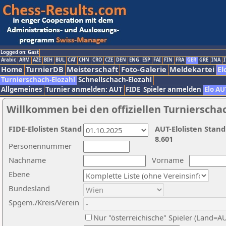
Logged on: Gast
Arabic
ARM
AZE
BIH
BUL
CAT
CHN
CRO
CZE
DEN
ENG
ESP
FAI
FIN
FRA
GER
GRE
INA
I
Home
TurnierDB
Meisterschaft
Foto-Galerie
Meldekartei
El
Turnierschach-Elozahl
Schnellschach-Elozahl
Allgemeines
Turnier anmelden: AUT
FIDE
Spieler anmelden
Elo AU
Willkommen bei den offiziellen Turnierscha
FIDE-Elolisten Stand
AUT-Elolisten Stand
8.601
Personennummer
Nachname
Vorname
Ebene
Bundesland
Spgem./Kreis/Verein
Nur "österreichische" Spieler (Land=A