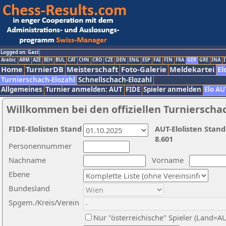
Logged on: Gast
Arabic
ARM
AZE
BIH
BUL
CAT
CHN
CRO
CZE
DEN
ENG
ESP
FAI
FIN
FRA
GER
GRE
INA
I
Home
TurnierDB
Meisterschaft
Foto-Galerie
Meldekartei
El
Turnierschach-Elozahl
Schnellschach-Elozahl
Allgemeines
Turnier anmelden: AUT
FIDE
Spieler anmelden
Elo AU
Willkommen bei den offiziellen Turnierscha
FIDE-Elolisten Stand
AUT-Elolisten Stand
8.601
Personennummer
Nachname
Vorname
Ebene
Bundesland
Spgem./Kreis/Verein
Nur "österreichische" Spieler (Land=A