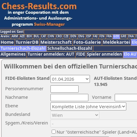
Logged on: Gast
Arabic
ARM
AZE
BIH
BUL
CAT
CHN
CRO
CZE
DEN
ENG
ESP
FAI
FIN
FRA
GER
GRE
INA
I
Home
TurnierDB
Meisterschaft
Foto-Galerie
Meldekartei
El
Turnierschach-Elozahl
Schnellschach-Elozahl
Allgemeines
Turnier anmelden: AUT
FIDE
Spieler anmelden
Elo AU
Willkommen bei den offiziellen Turnierscha
FIDE-Elolisten Stand
AUT-Elolisten Stand
13.945
Personennummer
Nachname
Vorname
Ebene
Bundesland
Spgem./Kreis/Verein
Nur "österreichische" Spieler (Land=A