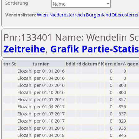
Sortierung
Vereinslisten:
Wien
Niederösterreich
Burgenland
Oberösterrei
Pnr:133401 Name: Wendelin Sc
Zeitreihe
,
Grafik Partie-Statis
tnr
St
turnier
bdld
rd
datum
f
K
erg
elo+/-
gegn
Elozahl per 01.01.2016
0
0
Elozahl per 01.04.2016
0
0
Elozahl per 01.07.2016
0
800
Elozahl per 01.10.2016
0
800
Elozahl per 01.01.2017
0
857
Elozahl per 01.04.2017
0
856
Elozahl per 01.07.2017
0
837
Elozahl per 01.10.2017
0
829
Elozahl per 01.01.2018
0
935
Elozahl per 01.04.2018
0
945