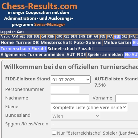
Logged on: Gast
Arabic
ARM
AZE
BIH
BUL
CAT
CHN
CRO
CZE
DEN
ENG
ESP
FAI
FIN
FRA
GER
GRE
INA
I
Home
TurnierDB
Meisterschaft
Foto-Galerie
Meldekartei
El
Turnierschach-Elozahl
Schnellschach-Elozahl
Allgemeines
Turnier anmelden: AUT
FIDE
Spieler anmelden
Elo AU
Willkommen bei den offiziellen Turnierscha
FIDE-Elolisten Stand
AUT-Elolisten Stand
7.518
Personennummer
Nachname
Vorname
Ebene
Bundesland
Spgem./Kreis/Verein
Nur "österreichische" Spieler (Land=A