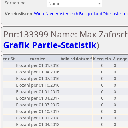
Sortierung
Vereinslisten:
Wien
Niederösterreich
Burgenland
Oberösterrei
Pnr:133399 Name: Max Zafosch
Grafik Partie-Statistik
)
tnr
St
turnier
bdld
rd
datum
f
K
erg
elo+/-
gegn
Elozahl per 01.01.2016
0
0
Elozahl per 01.04.2016
0
0
Elozahl per 01.07.2016
0
0
Elozahl per 01.10.2016
0
0
Elozahl per 01.01.2017
0
0
Elozahl per 01.04.2017
0
0
Elozahl per 01.07.2017
0
0
Elozahl per 01.10.2017
0
0
Elozahl per 01.01.2018
0
0
Elozahl per 01.04.2018
0
0