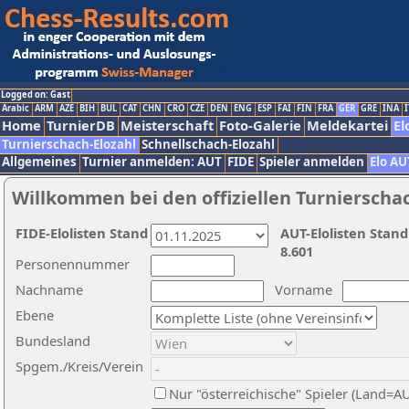
Logged on: Gast
Arabic
ARM
AZE
BIH
BUL
CAT
CHN
CRO
CZE
DEN
ENG
ESP
FAI
FIN
FRA
GER
GRE
INA
I
Home
TurnierDB
Meisterschaft
Foto-Galerie
Meldekartei
El
Turnierschach-Elozahl
Schnellschach-Elozahl
Allgemeines
Turnier anmelden: AUT
FIDE
Spieler anmelden
Elo AU
Willkommen bei den offiziellen Turnierscha
FIDE-Elolisten Stand
AUT-Elolisten Stand
8.601
Personennummer
Nachname
Vorname
Ebene
Bundesland
Spgem./Kreis/Verein
Nur "österreichische" Spieler (Land=A