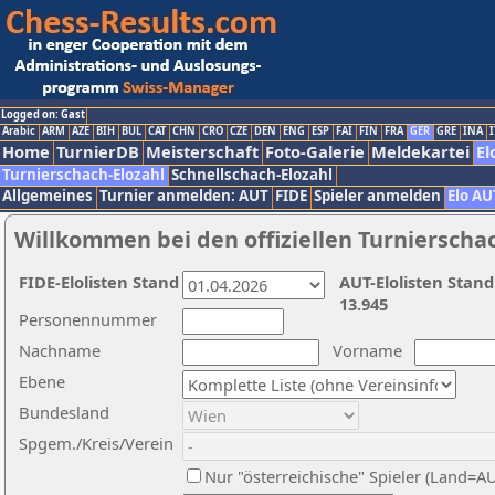
Logged on: Gast
Arabic
ARM
AZE
BIH
BUL
CAT
CHN
CRO
CZE
DEN
ENG
ESP
FAI
FIN
FRA
GER
GRE
INA
I
Home
TurnierDB
Meisterschaft
Foto-Galerie
Meldekartei
El
Turnierschach-Elozahl
Schnellschach-Elozahl
Allgemeines
Turnier anmelden: AUT
FIDE
Spieler anmelden
Elo AU
Willkommen bei den offiziellen Turnierscha
FIDE-Elolisten Stand
AUT-Elolisten Stand
13.945
Personennummer
Nachname
Vorname
Ebene
Bundesland
Spgem./Kreis/Verein
Nur "österreichische" Spieler (Land=A