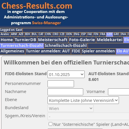
Logged on: Gast
Arabic
ARM
AZE
BIH
BUL
CAT
CHN
CRO
CZE
DEN
ENG
ESP
FAI
FIN
FRA
GER
GRE
INA
I
Home
TurnierDB
Meisterschaft
Foto-Galerie
Meldekartei
El
Turnierschach-Elozahl
Schnellschach-Elozahl
Allgemeines
Turnier anmelden: AUT
FIDE
Spieler anmelden
Elo AU
Willkommen bei den offiziellen Turnierscha
FIDE-Elolisten Stand
AUT-Elolisten Stand
8.601
Personennummer
Nachname
Vorname
Ebene
Bundesland
Spgem./Kreis/Verein
Nur "österreichische" Spieler (Land=A