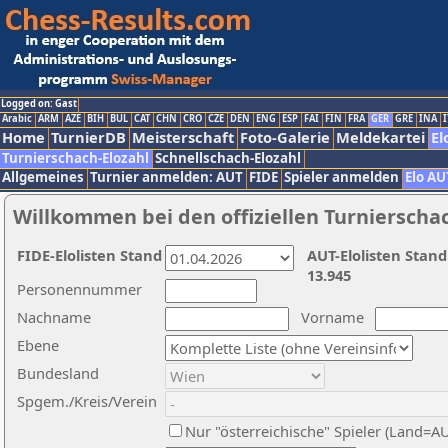
Logged on: Gast
Arabic
ARM
AZE
BIH
BUL
CAT
CHN
CRO
CZE
DEN
ENG
ESP
FAI
FIN
FRA
GER
GRE
INA
I
Home
TurnierDB
Meisterschaft
Foto-Galerie
Meldekartei
El
Turnierschach-Elozahl
Schnellschach-Elozahl
Allgemeines
Turnier anmelden: AUT
FIDE
Spieler anmelden
Elo AU
Willkommen bei den offiziellen Turnierscha
FIDE-Elolisten Stand
AUT-Elolisten Stand
13.945
Personennummer
Nachname
Vorname
Ebene
Bundesland
Spgem./Kreis/Verein
Nur "österreichische" Spieler (Land=A