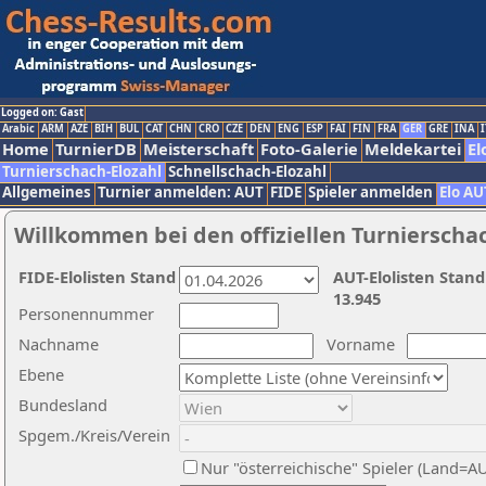
Logged on: Gast
Arabic
ARM
AZE
BIH
BUL
CAT
CHN
CRO
CZE
DEN
ENG
ESP
FAI
FIN
FRA
GER
GRE
INA
I
Home
TurnierDB
Meisterschaft
Foto-Galerie
Meldekartei
El
Turnierschach-Elozahl
Schnellschach-Elozahl
Allgemeines
Turnier anmelden: AUT
FIDE
Spieler anmelden
Elo AU
Willkommen bei den offiziellen Turnierscha
FIDE-Elolisten Stand
AUT-Elolisten Stand
13.945
Personennummer
Nachname
Vorname
Ebene
Bundesland
Spgem./Kreis/Verein
Nur "österreichische" Spieler (Land=A