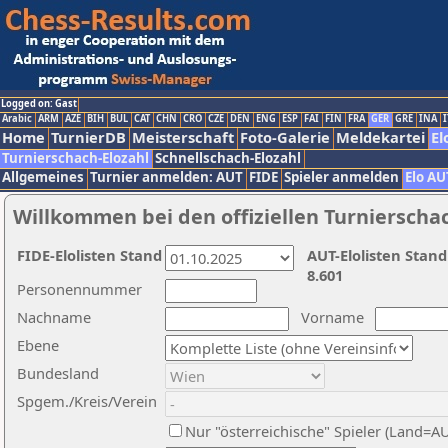
Logged on: Gast
Arabic
ARM
AZE
BIH
BUL
CAT
CHN
CRO
CZE
DEN
ENG
ESP
FAI
FIN
FRA
GER
GRE
INA
I
Home
TurnierDB
Meisterschaft
Foto-Galerie
Meldekartei
El
Turnierschach-Elozahl
Schnellschach-Elozahl
Allgemeines
Turnier anmelden: AUT
FIDE
Spieler anmelden
Elo AU
Willkommen bei den offiziellen Turnierscha
FIDE-Elolisten Stand
AUT-Elolisten Stand
8.601
Personennummer
Nachname
Vorname
Ebene
Bundesland
Spgem./Kreis/Verein
Nur "österreichische" Spieler (Land=A