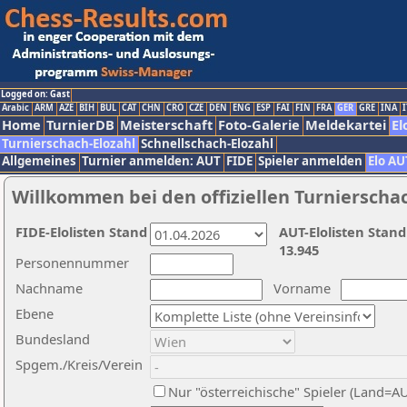
Logged on: Gast
Arabic
ARM
AZE
BIH
BUL
CAT
CHN
CRO
CZE
DEN
ENG
ESP
FAI
FIN
FRA
GER
GRE
INA
I
Home
TurnierDB
Meisterschaft
Foto-Galerie
Meldekartei
El
Turnierschach-Elozahl
Schnellschach-Elozahl
Allgemeines
Turnier anmelden: AUT
FIDE
Spieler anmelden
Elo AU
Willkommen bei den offiziellen Turnierscha
FIDE-Elolisten Stand
AUT-Elolisten Stand
13.945
Personennummer
Nachname
Vorname
Ebene
Bundesland
Spgem./Kreis/Verein
Nur "österreichische" Spieler (Land=A