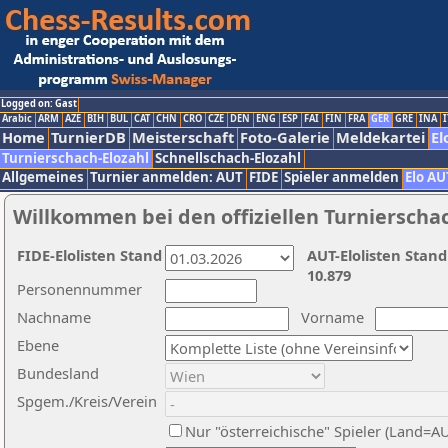
Logged on: Gast
Arabic
ARM
AZE
BIH
BUL
CAT
CHN
CRO
CZE
DEN
ENG
ESP
FAI
FIN
FRA
GER
GRE
INA
I
Home
TurnierDB
Meisterschaft
Foto-Galerie
Meldekartei
El
Turnierschach-Elozahl
Schnellschach-Elozahl
Allgemeines
Turnier anmelden: AUT
FIDE
Spieler anmelden
Elo AU
Willkommen bei den offiziellen Turnierscha
FIDE-Elolisten Stand
AUT-Elolisten Stand
10.879
Personennummer
Nachname
Vorname
Ebene
Bundesland
Spgem./Kreis/Verein
Nur "österreichische" Spieler (Land=A