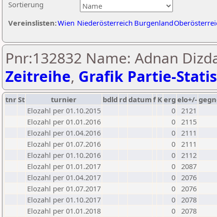
Sortierung
Vereinslisten:
Wien
Niederösterreich
Burgenland
Oberösterrei
Pnr:132832 Name: Adnan Dizdar
Zeitreihe
,
Grafik Partie-Statis
tnr
St
turnier
bdld
rd
datum
f
K
erg
elo+/-
gegn
Elozahl per 01.10.2015
0
2121
Elozahl per 01.01.2016
0
2115
Elozahl per 01.04.2016
0
2111
Elozahl per 01.07.2016
0
2111
Elozahl per 01.10.2016
0
2112
Elozahl per 01.01.2017
0
2087
Elozahl per 01.04.2017
0
2076
Elozahl per 01.07.2017
0
2076
Elozahl per 01.10.2017
0
2078
Elozahl per 01.01.2018
0
2078