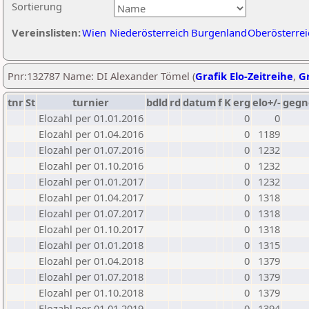
Sortierung
Vereinslisten:
Wien
Niederösterreich
Burgenland
Oberösterrei
Pnr:132787 Name: DI Alexander Tömel (
Grafik Elo-Zeitreihe
,
Gr
tnr
St
turnier
bdld
rd
datum
f
K
erg
elo+/-
gegn
Elozahl per 01.01.2016
0
0
Elozahl per 01.04.2016
0
1189
Elozahl per 01.07.2016
0
1232
Elozahl per 01.10.2016
0
1232
Elozahl per 01.01.2017
0
1232
Elozahl per 01.04.2017
0
1318
Elozahl per 01.07.2017
0
1318
Elozahl per 01.10.2017
0
1318
Elozahl per 01.01.2018
0
1315
Elozahl per 01.04.2018
0
1379
Elozahl per 01.07.2018
0
1379
Elozahl per 01.10.2018
0
1379
Elozahl per 01.01.2019
0
1394