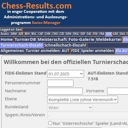
Logged on: Gast
Arabic
ARM
AZE
BIH
BUL
CAT
CHN
CRO
CZE
DEN
ENG
ESP
FAI
FIN
FRA
GER
GRE
INA
I
Home
TurnierDB
Meisterschaft
Foto-Galerie
Meldekartei
El
Turnierschach-Elozahl
Schnellschach-Elozahl
Allgemeines
Turnier anmelden: AUT
FIDE
Spieler anmelden
Elo AU
Willkommen bei den offiziellen Turnierscha
FIDE-Elolisten Stand
AUT-Elolisten Stand
7.518
Personennummer
Nachname
Vorname
Ebene
Bundesland
Spgem./Kreis/Verein
Nur "österreichische" Spieler (Land=A