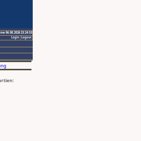
ime 06.08.2026 23:24:53
Login
Logout
artien: