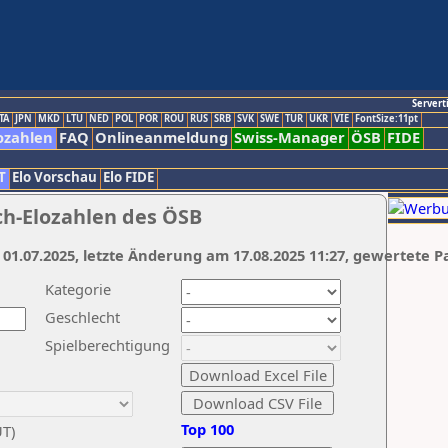
Servert
TA
JPN
MKD
LTU
NED
POL
POR
ROU
RUS
SRB
SVK
SWE
TUR
UKR
VIE
FontSize:11pt
ozahlen
FAQ
Onlineanmeldung
Swiss-Manager
ÖSB
FIDE
T
Elo Vorschau
Elo FIDE
ch-Elozahlen des ÖSB
 01.07.2025, letzte Änderung am 17.08.2025 11:27, gewertete P
Kategorie
Geschlecht
Spielberechtigung
Top 100
UT)