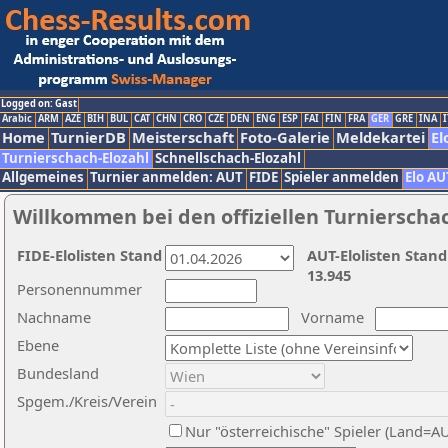
Logged on: Gast
Arabic
ARM
AZE
BIH
BUL
CAT
CHN
CRO
CZE
DEN
ENG
ESP
FAI
FIN
FRA
GER
GRE
INA
I
Home
TurnierDB
Meisterschaft
Foto-Galerie
Meldekartei
El
Turnierschach-Elozahl
Schnellschach-Elozahl
Allgemeines
Turnier anmelden: AUT
FIDE
Spieler anmelden
Elo AU
Willkommen bei den offiziellen Turnierscha
FIDE-Elolisten Stand
AUT-Elolisten Stand
13.945
Personennummer
Nachname
Vorname
Ebene
Bundesland
Spgem./Kreis/Verein
Nur "österreichische" Spieler (Land=A