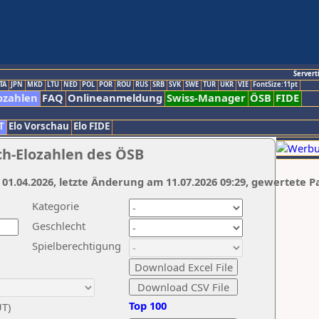
Servert
TA
JPN
MKD
LTU
NED
POL
POR
ROU
RUS
SRB
SVK
SWE
TUR
UKR
VIE
FontSize:11pt
ozahlen
FAQ
Onlineanmeldung
Swiss-Manager
ÖSB
FIDE
T
Elo Vorschau
Elo FIDE
ch-Elozahlen des ÖSB
 01.04.2026, letzte Änderung am 11.07.2026 09:29, gewertete P
Kategorie
Geschlecht
Spielberechtigung
Top 100
UT)