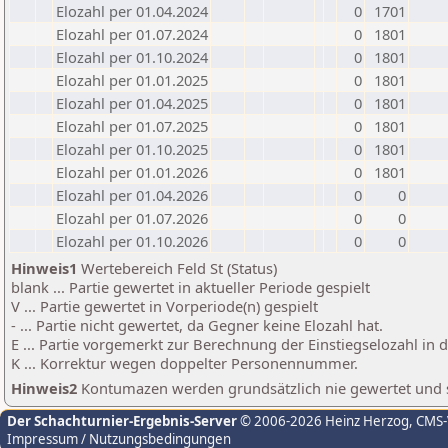
Elozahl per 01.04.2024
0
1701
Elozahl per 01.07.2024
0
1801
Elozahl per 01.10.2024
0
1801
Elozahl per 01.01.2025
0
1801
Elozahl per 01.04.2025
0
1801
Elozahl per 01.07.2025
0
1801
Elozahl per 01.10.2025
0
1801
Elozahl per 01.01.2026
0
1801
Elozahl per 01.04.2026
0
0
Elozahl per 01.07.2026
0
0
Elozahl per 01.10.2026
0
0
Hinweis1
Wertebereich Feld St (Status)
blank ... Partie gewertet in aktueller Periode gespielt
V ... Partie gewertet in Vorperiode(n) gespielt
- ... Partie nicht gewertet, da Gegner keine Elozahl hat.
E ... Partie vorgemerkt zur Berechnung der Einstiegselozahl in
K ... Korrektur wegen doppelter Personennummer.
Hinweis2
Kontumazen werden grundsätzlich nie gewertet und sin
Der Schachturnier-Ergebnis-Server
© 2006-2026 Heinz Herzog
, CMS
Impressum / Nutzungsbedingungen