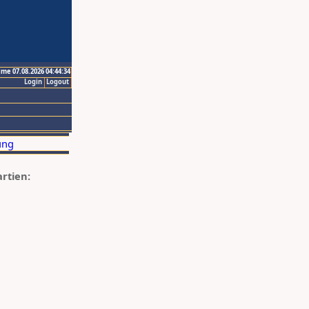
ime 07.08.2026 04:44:34
Login
Logout
artien: