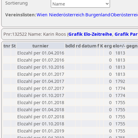
Sortierung
Vereinslisten:
Wien
Niederösterreich
Burgenland
Oberösterrei
Pnr:132522 Name: Karin Roos (
Grafik Elo-Zeitreihe
,
Grafik Part
tnr
St
turnier
bdld
rd
datum
f
K
erg
elo+/-
gegn
Elozahl per 01.04.2016
0
1813
Elozahl per 01.07.2016
0
1813
Elozahl per 01.10.2016
0
1813
Elozahl per 01.01.2017
0
1813
Elozahl per 01.04.2017
0
1792
Elozahl per 01.07.2017
0
1774
Elozahl per 01.10.2017
0
1774
Elozahl per 01.01.2018
0
1755
Elozahl per 01.04.2018
0
1755
Elozahl per 01.07.2018
0
1755
Elozahl per 01.10.2018
0
1755
Elozahl per 01.01.2019
0
1755
Elozahl per 01.04.2019
0
1755