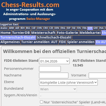
Logged on: Gast
Arabic
ARM
AZE
BIH
BUL
CAT
CHN
CRO
CZE
DEN
ENG
ESP
FAI
FIN
FRA
GER
GRE
INA
I
Home
TurnierDB
Meisterschaft
Foto-Galerie
Meldekartei
El
Turnierschach-Elozahl
Schnellschach-Elozahl
Allgemeines
Turnier anmelden: AUT
FIDE
Spieler anmelden
Elo AU
Willkommen bei den offiziellen Turnierscha
FIDE-Elolisten Stand
AUT-Elolisten Stand
13.945
Personennummer
Nachname
Vorname
Ebene
Bundesland
Spgem./Kreis/Verein
Nur "österreichische" Spieler (Land=A