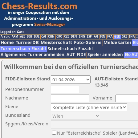
Logged on: Gast
Arabic
ARM
AZE
BIH
BUL
CAT
CHN
CRO
CZE
DEN
ENG
ESP
FAI
FIN
FRA
GER
GRE
INA
I
Home
TurnierDB
Meisterschaft
Foto-Galerie
Meldekartei
El
Turnierschach-Elozahl
Schnellschach-Elozahl
Allgemeines
Turnier anmelden: AUT
FIDE
Spieler anmelden
Elo AU
Willkommen bei den offiziellen Turnierscha
FIDE-Elolisten Stand
AUT-Elolisten Stand
13.945
Personennummer
Nachname
Vorname
Ebene
Bundesland
Spgem./Kreis/Verein
Nur "österreichische" Spieler (Land=A