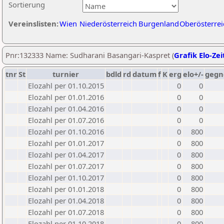
Sortierung
Vereinslisten:
Wien
Niederösterreich
Burgenland
Oberösterrei
Pnr:132333 Name: Sudharani Basangari-Kaspret (
Grafik Elo-Zei
tnr
St
turnier
bdld
rd
datum
f
K
erg
elo+/-
gegn
Elozahl per 01.10.2015
0
0
Elozahl per 01.01.2016
0
0
Elozahl per 01.04.2016
0
0
Elozahl per 01.07.2016
0
0
Elozahl per 01.10.2016
0
800
Elozahl per 01.01.2017
0
800
Elozahl per 01.04.2017
0
800
Elozahl per 01.07.2017
0
800
Elozahl per 01.10.2017
0
800
Elozahl per 01.01.2018
0
800
Elozahl per 01.04.2018
0
800
Elozahl per 01.07.2018
0
800
Elozahl per 01.10.2018
0
800