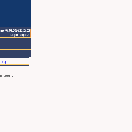
ime 07.08.2026 23:27:28
Login
Logout
artien: