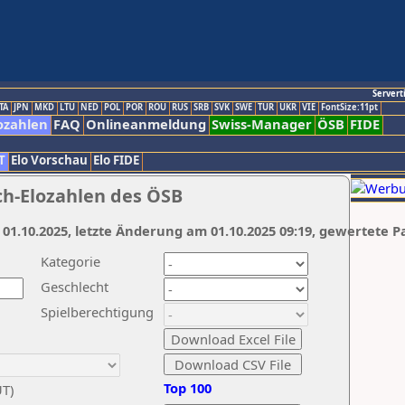
Servert
TA
JPN
MKD
LTU
NED
POL
POR
ROU
RUS
SRB
SVK
SWE
TUR
UKR
VIE
FontSize:11pt
ozahlen
FAQ
Onlineanmeldung
Swiss-Manager
ÖSB
FIDE
T
Elo Vorschau
Elo FIDE
ch-Elozahlen des ÖSB
 01.10.2025, letzte Änderung am 01.10.2025 09:19, gewertete P
Kategorie
Geschlecht
Spielberechtigung
Top 100
UT)