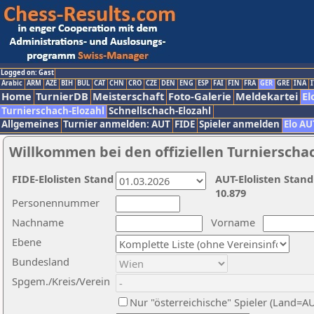
Logged on: Gast
Arabic
ARM
AZE
BIH
BUL
CAT
CHN
CRO
CZE
DEN
ENG
ESP
FAI
FIN
FRA
GER
GRE
INA
I
Home
TurnierDB
Meisterschaft
Foto-Galerie
Meldekartei
El
Turnierschach-Elozahl
Schnellschach-Elozahl
Allgemeines
Turnier anmelden: AUT
FIDE
Spieler anmelden
Elo AU
Willkommen bei den offiziellen Turnierscha
FIDE-Elolisten Stand
AUT-Elolisten Stand
10.879
Personennummer
Nachname
Vorname
Ebene
Bundesland
Spgem./Kreis/Verein
Nur "österreichische" Spieler (Land=A