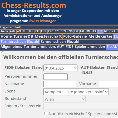
Logged on: Gast
Arabic
ARM
AZE
BIH
BUL
CAT
CHN
CRO
CZE
DEN
ENG
ESP
FAI
FIN
FRA
GER
GRE
INA
I
Home
TurnierDB
Meisterschaft
Foto-Galerie
Meldekartei
El
Turnierschach-Elozahl
Schnellschach-Elozahl
Allgemeines
Turnier anmelden: AUT
FIDE
Spieler anmelden
Elo AU
Willkommen bei den offiziellen Turnierscha
FIDE-Elolisten Stand
AUT-Elolisten Stand
13.945
Personennummer
Nachname
Vorname
Ebene
Bundesland
Spgem./Kreis/Verein
Nur "österreichische" Spieler (Land=A