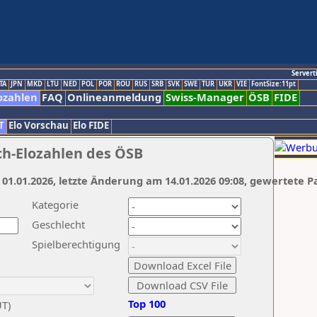
Servert
TA
JPN
MKD
LTU
NED
POL
POR
ROU
RUS
SRB
SVK
SWE
TUR
UKR
VIE
FontSize:11pt
ozahlen
FAQ
Onlineanmeldung
Swiss-Manager
ÖSB
FIDE
T
Elo Vorschau
Elo FIDE
ch-Elozahlen des ÖSB
 01.01.2026, letzte Änderung am 14.01.2026 09:08, gewertete P
Kategorie
Geschlecht
Spielberechtigung
Top 100
UT)