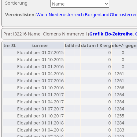
Sortierung
Vereinslisten:
Wien
Niederösterreich
Burgenland
Oberösterrei
Pnr:132216 Name: Clemens Nimmervoll (
Grafik Elo-Zeitreihe
,
tnr
St
turnier
bdld
rd
datum
f
K
erg
elo+/-
gegn
Elozahl per 01.07.2015
0
0
Elozahl per 01.10.2015
0
0
Elozahl per 01.01.2016
0
0
Elozahl per 01.04.2016
0
1261
Elozahl per 01.07.2016
0
1261
Elozahl per 01.10.2016
0
1266
Elozahl per 01.01.2017
0
1264
Elozahl per 01.04.2017
0
1284
Elozahl per 01.07.2017
0
1284
Elozahl per 01.10.2017
0
1255
Elozahl per 01.01.2018
0
1284
Elozahl per 01.04.2018
0
1283
Elozahl per 01.07.2018
0
1283