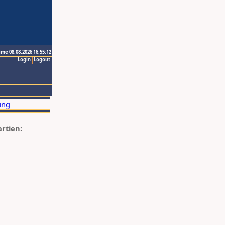
ime 08.08.2026 16:55:12
Login
Logout
artien: