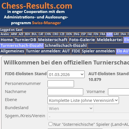
Logged on: Gast
Arabic
ARM
AZE
BIH
BUL
CAT
CHN
CRO
CZE
DEN
ENG
ESP
FAI
FIN
FRA
GER
GRE
INA
I
Home
TurnierDB
Meisterschaft
Foto-Galerie
Meldekartei
El
Turnierschach-Elozahl
Schnellschach-Elozahl
Allgemeines
Turnier anmelden: AUT
FIDE
Spieler anmelden
Elo AU
Willkommen bei den offiziellen Turnierscha
FIDE-Elolisten Stand
AUT-Elolisten Stand
10.879
Personennummer
Nachname
Vorname
Ebene
Bundesland
Spgem./Kreis/Verein
Nur "österreichische" Spieler (Land=A