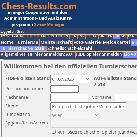
Logged on: Gast
Arabic
ARM
AZE
BIH
BUL
CAT
CHN
CRO
CZE
DEN
ENG
ESP
FAI
FIN
FRA
GER
GRE
INA
I
Home
TurnierDB
Meisterschaft
Foto-Galerie
Meldekartei
El
Turnierschach-Elozahl
Schnellschach-Elozahl
Allgemeines
Turnier anmelden: AUT
FIDE
Spieler anmelden
Elo AU
Willkommen bei den offiziellen Turnierscha
FIDE-Elolisten Stand
AUT-Elolisten Stand
7.518
Personennummer
Nachname
Vorname
Ebene
Bundesland
Spgem./Kreis/Verein
Nur "österreichische" Spieler (Land=A