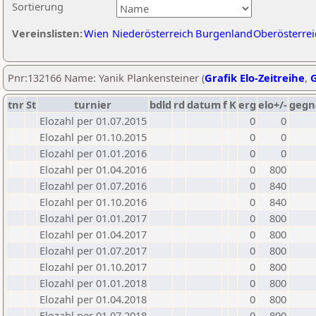
Sortierung
Vereinslisten:
Wien
Niederösterreich
Burgenland
Oberösterrei
Pnr:132166 Name: Yanik Plankensteiner (
Grafik Elo-Zeitreihe
,
G
tnr
St
turnier
bdld
rd
datum
f
K
erg
elo+/-
gegn
Elozahl per 01.07.2015
0
0
Elozahl per 01.10.2015
0
0
Elozahl per 01.01.2016
0
0
Elozahl per 01.04.2016
0
800
Elozahl per 01.07.2016
0
840
Elozahl per 01.10.2016
0
840
Elozahl per 01.01.2017
0
800
Elozahl per 01.04.2017
0
800
Elozahl per 01.07.2017
0
800
Elozahl per 01.10.2017
0
800
Elozahl per 01.01.2018
0
800
Elozahl per 01.04.2018
0
800
Elozahl per 01.07.2018
0
800