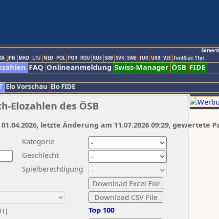
Servert
TA
JPN
MKD
LTU
NED
POL
POR
ROU
RUS
SRB
SVK
SWE
TUR
UKR
VIE
FontSize:11pt
ozahlen
FAQ
Onlineanmeldung
Swiss-Manager
ÖSB
FIDE
T
Elo Vorschau
Elo FIDE
ch-Elozahlen des ÖSB
 01.04.2026, letzte Änderung am 11.07.2026 09:29, gewertete P
Kategorie
Geschlecht
Spielberechtigung
Top 100
UT)