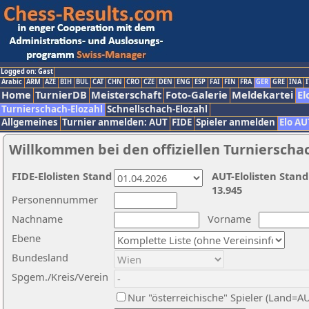
Logged on: Gast
Arabic
ARM
AZE
BIH
BUL
CAT
CHN
CRO
CZE
DEN
ENG
ESP
FAI
FIN
FRA
GER
GRE
INA
I
Home
TurnierDB
Meisterschaft
Foto-Galerie
Meldekartei
El
Turnierschach-Elozahl
Schnellschach-Elozahl
Allgemeines
Turnier anmelden: AUT
FIDE
Spieler anmelden
Elo AU
Willkommen bei den offiziellen Turnierscha
FIDE-Elolisten Stand
AUT-Elolisten Stand
13.945
Personennummer
Nachname
Vorname
Ebene
Bundesland
Spgem./Kreis/Verein
Nur "österreichische" Spieler (Land=A