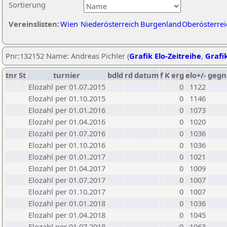
Sortierung
Vereinslisten:
Wien
Niederösterreich
Burgenland
Oberösterrei
Pnr:132152 Name: Andreas Pichler (
Grafik Elo-Zeitreihe
,
Grafik
tnr
St
turnier
bdld
rd
datum
f
K
erg
elo+/-
gegn
Elozahl per 01.07.2015
0
1122
Elozahl per 01.10.2015
0
1146
Elozahl per 01.01.2016
0
1073
Elozahl per 01.04.2016
0
1020
Elozahl per 01.07.2016
0
1036
Elozahl per 01.10.2016
0
1036
Elozahl per 01.01.2017
0
1021
Elozahl per 01.04.2017
0
1009
Elozahl per 01.07.2017
0
1007
Elozahl per 01.10.2017
0
1007
Elozahl per 01.01.2018
0
1036
Elozahl per 01.04.2018
0
1045
Elozahl per 01.07.2018
0
1063