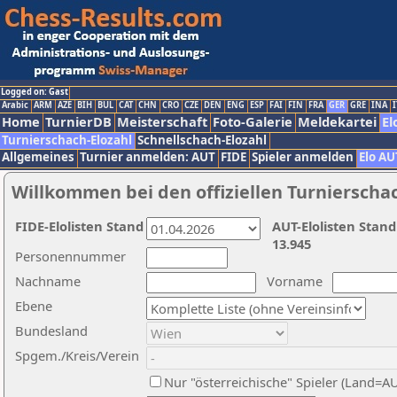
Logged on: Gast
Arabic
ARM
AZE
BIH
BUL
CAT
CHN
CRO
CZE
DEN
ENG
ESP
FAI
FIN
FRA
GER
GRE
INA
I
Home
TurnierDB
Meisterschaft
Foto-Galerie
Meldekartei
El
Turnierschach-Elozahl
Schnellschach-Elozahl
Allgemeines
Turnier anmelden: AUT
FIDE
Spieler anmelden
Elo AU
Willkommen bei den offiziellen Turnierscha
FIDE-Elolisten Stand
AUT-Elolisten Stand
13.945
Personennummer
Nachname
Vorname
Ebene
Bundesland
Spgem./Kreis/Verein
Nur "österreichische" Spieler (Land=A