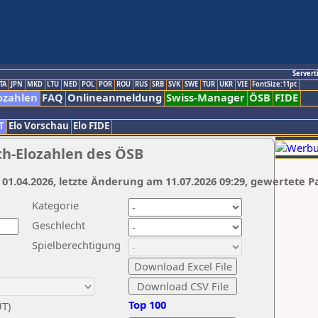
Servert
TA
JPN
MKD
LTU
NED
POL
POR
ROU
RUS
SRB
SVK
SWE
TUR
UKR
VIE
FontSize:11pt
ozahlen
FAQ
Onlineanmeldung
Swiss-Manager
ÖSB
FIDE
T
Elo Vorschau
Elo FIDE
ch-Elozahlen des ÖSB
 01.04.2026, letzte Änderung am 11.07.2026 09:29, gewertete P
Kategorie
Geschlecht
Spielberechtigung
Top 100
UT)