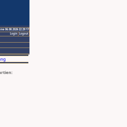
ime 06.08.2026 22:29:17
Login
Logout
artien: