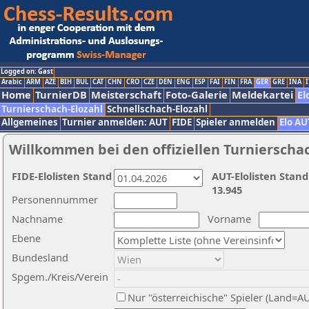
Logged on: Gast
Arabic
ARM
AZE
BIH
BUL
CAT
CHN
CRO
CZE
DEN
ENG
ESP
FAI
FIN
FRA
GER
GRE
INA
I
Home
TurnierDB
Meisterschaft
Foto-Galerie
Meldekartei
El
Turnierschach-Elozahl
Schnellschach-Elozahl
Allgemeines
Turnier anmelden: AUT
FIDE
Spieler anmelden
Elo AU
Willkommen bei den offiziellen Turnierscha
FIDE-Elolisten Stand
AUT-Elolisten Stand
13.945
Personennummer
Nachname
Vorname
Ebene
Bundesland
Spgem./Kreis/Verein
Nur "österreichische" Spieler (Land=A