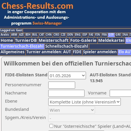
Logged on: Gast
Arabic
ARM
AZE
BIH
BUL
CAT
CHN
CRO
CZE
DEN
ENG
ESP
FAI
FIN
FRA
GER
GRE
INA
I
Home
TurnierDB
Meisterschaft
Foto-Galerie
Meldekartei
El
Turnierschach-Elozahl
Schnellschach-Elozahl
Allgemeines
Turnier anmelden: AUT
FIDE
Spieler anmelden
Elo AU
Willkommen bei den offiziellen Turnierscha
FIDE-Elolisten Stand
AUT-Elolisten Stand
13.945
Personennummer
Nachname
Vorname
Ebene
Bundesland
Spgem./Kreis/Verein
Nur "österreichische" Spieler (Land=A