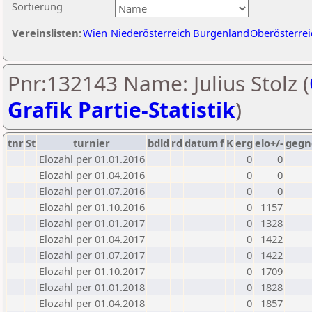
Sortierung
Vereinslisten:
Wien
Niederösterreich
Burgenland
Oberösterrei
Pnr:132143 Name: Julius Stolz (
Grafik Partie-Statistik
)
tnr
St
turnier
bdld
rd
datum
f
K
erg
elo+/-
gegn
Elozahl per 01.01.2016
0
0
Elozahl per 01.04.2016
0
0
Elozahl per 01.07.2016
0
0
Elozahl per 01.10.2016
0
1157
Elozahl per 01.01.2017
0
1328
Elozahl per 01.04.2017
0
1422
Elozahl per 01.07.2017
0
1422
Elozahl per 01.10.2017
0
1709
Elozahl per 01.01.2018
0
1828
Elozahl per 01.04.2018
0
1857