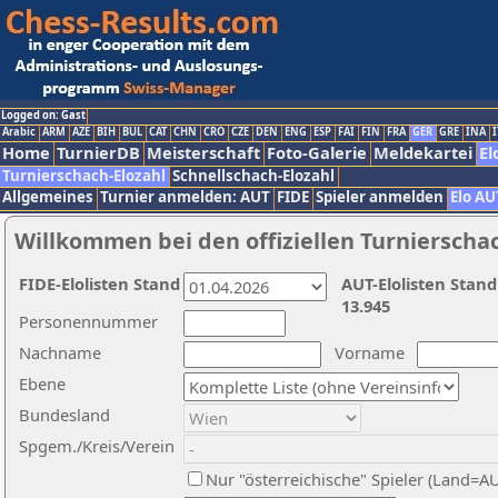
Logged on: Gast
Arabic
ARM
AZE
BIH
BUL
CAT
CHN
CRO
CZE
DEN
ENG
ESP
FAI
FIN
FRA
GER
GRE
INA
I
Home
TurnierDB
Meisterschaft
Foto-Galerie
Meldekartei
El
Turnierschach-Elozahl
Schnellschach-Elozahl
Allgemeines
Turnier anmelden: AUT
FIDE
Spieler anmelden
Elo AU
Willkommen bei den offiziellen Turnierscha
FIDE-Elolisten Stand
AUT-Elolisten Stand
13.945
Personennummer
Nachname
Vorname
Ebene
Bundesland
Spgem./Kreis/Verein
Nur "österreichische" Spieler (Land=A