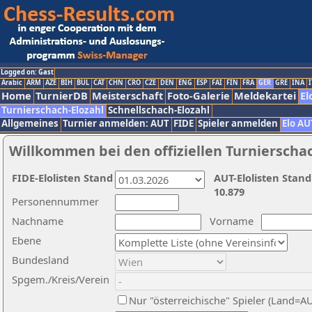
Logged on: Gast
Arabic
ARM
AZE
BIH
BUL
CAT
CHN
CRO
CZE
DEN
ENG
ESP
FAI
FIN
FRA
GER
GRE
INA
I
Home
TurnierDB
Meisterschaft
Foto-Galerie
Meldekartei
El
Turnierschach-Elozahl
Schnellschach-Elozahl
Allgemeines
Turnier anmelden: AUT
FIDE
Spieler anmelden
Elo AU
Willkommen bei den offiziellen Turnierscha
FIDE-Elolisten Stand
AUT-Elolisten Stand
10.879
Personennummer
Nachname
Vorname
Ebene
Bundesland
Spgem./Kreis/Verein
Nur "österreichische" Spieler (Land=A