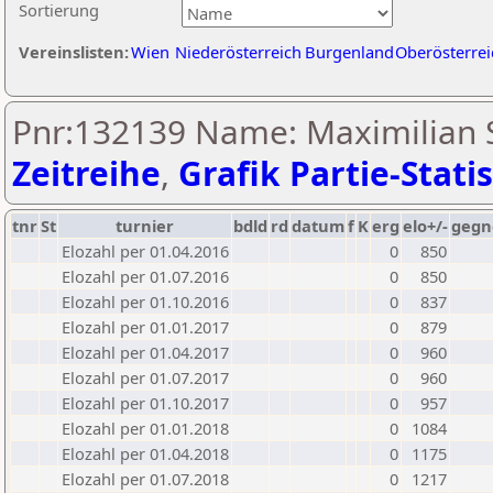
Sortierung
Vereinslisten:
Wien
Niederösterreich
Burgenland
Oberösterrei
Pnr:132139 Name: Maximilian S
Zeitreihe
,
Grafik Partie-Statis
tnr
St
turnier
bdld
rd
datum
f
K
erg
elo+/-
gegn
Elozahl per 01.04.2016
0
850
Elozahl per 01.07.2016
0
850
Elozahl per 01.10.2016
0
837
Elozahl per 01.01.2017
0
879
Elozahl per 01.04.2017
0
960
Elozahl per 01.07.2017
0
960
Elozahl per 01.10.2017
0
957
Elozahl per 01.01.2018
0
1084
Elozahl per 01.04.2018
0
1175
Elozahl per 01.07.2018
0
1217